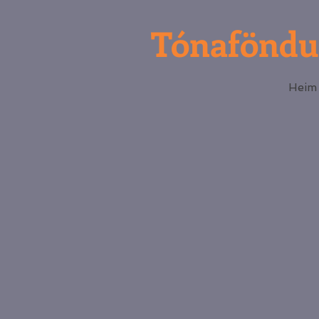
Tónaföndu
Heim