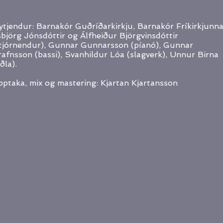
ytjendur: Barnakór Guðríðarkirkju, Barnakór Fríkirkjunna
björg Jónsdóttir og Álfheiður Björgvinsdóttir
tjórnendur), Gunnar Gunnarsson (píanó), Gunnar
afnsson (bassi), Svanhildur Lóa (slagverk), Unnur Birna
iðla).
ptaka, mix og mastering: Kjartan Kjartansson