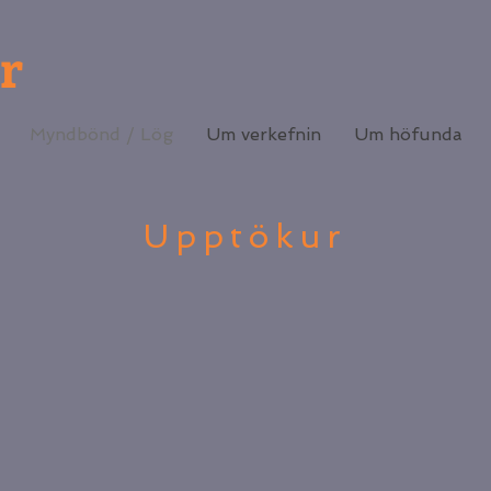
r
Myndbönd / Lög
Um verkefnin
Um höfunda
Upptökur